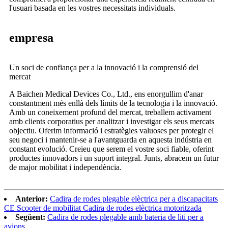
l'usuari basada en les vostres necessitats individuals.
empresa
Un soci de confiança per a la innovació i la comprensió del
mercat
A Baichen Medical Devices Co., Ltd., ens enorgullim d'anar
constantment més enllà dels límits de la tecnologia i la innovació.
Amb un coneixement profund del mercat, treballem activament
amb clients corporatius per analitzar i investigar els seus mercats
objectiu. Oferim informació i estratègies valuoses per protegir el
seu negoci i mantenir-se a l'avantguarda en aquesta indústria en
constant evolució. Creieu que serem el vostre soci fiable, oferint
productes innovadors i un suport integral. Junts, abracem un futur
de major mobilitat i independència.
Anterior:
Cadira de rodes plegable elèctrica per a discapacitats
CE Scooter de mobilitat Cadira de rodes elèctrica motoritzada
Següent:
Cadira de rodes plegable amb bateria de liti per a
avions