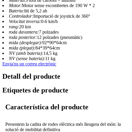
Material:
Fibra de carboni + alumini
Motor:
Motor sense escombretes de 190 W * 2
Bateria:
liti de 5,2 ah
Controlador:
Importació de joystick de 360°
Velocitat inversa:
0-6 km/h
rang:
20 km
roda davantera:
7 polzades
roda posterior:
12 polzades (pneumàtic)
mida (desplegar):
92*90*64cm
mida (plegat):
84*39*64cm
NV (amb bateria):
14,5 kg
NV (sense bateria):
11 kg
Envia'ns un correu electrònic
Detall del producte
Etiquetes de producte
Característica del producte
Presentem la cadira de rodes elèctrica més lleugera del món: la
solució de mobilitat definitiva