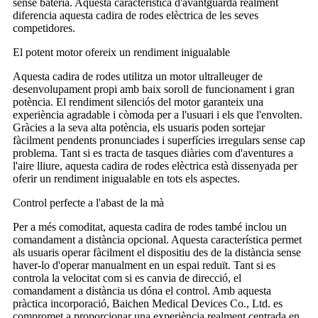
sense bateria. Aquesta característica d'avantguarda realment
diferencia aquesta cadira de rodes elèctrica de les seves
competidores.
El potent motor ofereix un rendiment inigualable
Aquesta cadira de rodes utilitza un motor ultralleuger de
desenvolupament propi amb baix soroll de funcionament i gran
potència. El rendiment silenciós del motor garanteix una
experiència agradable i còmoda per a l'usuari i els que l'envolten.
Gràcies a la seva alta potència, els usuaris poden sortejar
fàcilment pendents pronunciades i superfícies irregulars sense cap
problema. Tant si es tracta de tasques diàries com d'aventures a
l'aire lliure, aquesta cadira de rodes elèctrica està dissenyada per
oferir un rendiment inigualable en tots els aspectes.
Control perfecte a l'abast de la mà
Per a més comoditat, aquesta cadira de rodes també inclou un
comandament a distància opcional. Aquesta característica permet
als usuaris operar fàcilment el dispositiu des de la distància sense
haver-lo d'operar manualment en un espai reduït. Tant si es
controla la velocitat com si es canvia de direcció, el
comandament a distància us dóna el control. Amb aquesta
pràctica incorporació, Baichen Medical Devices Co., Ltd. es
compromet a proporcionar una experiència realment centrada en