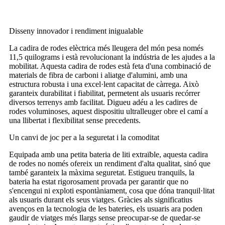
Disseny innovador i rendiment inigualable
La cadira de rodes elèctrica més lleugera del món pesa només
11,5 quilograms i està revolucionant la indústria de les ajudes a la
mobilitat. Aquesta cadira de rodes està feta d'una combinació de
materials de fibra de carboni i aliatge d'alumini, amb una
estructura robusta i una excel·lent capacitat de càrrega. Això
garanteix durabilitat i fiabilitat, permetent als usuaris recórrer
diversos terrenys amb facilitat. Digueu adéu a les cadires de
rodes voluminoses, aquest dispositiu ultralleuger obre el camí a
una llibertat i flexibilitat sense precedents.
Un canvi de joc per a la seguretat i la comoditat
Equipada amb una petita bateria de liti extraïble, aquesta cadira
de rodes no només ofereix un rendiment d'alta qualitat, sinó que
també garanteix la màxima seguretat. Estigueu tranquils, la
bateria ha estat rigorosament provada per garantir que no
s'encengui ni exploti espontàniament, cosa que dóna tranquil·litat
als usuaris durant els seus viatges. Gràcies als significatius
avenços en la tecnologia de les bateries, els usuaris ara poden
gaudir de viatges més llargs sense preocupar-se de quedar-se