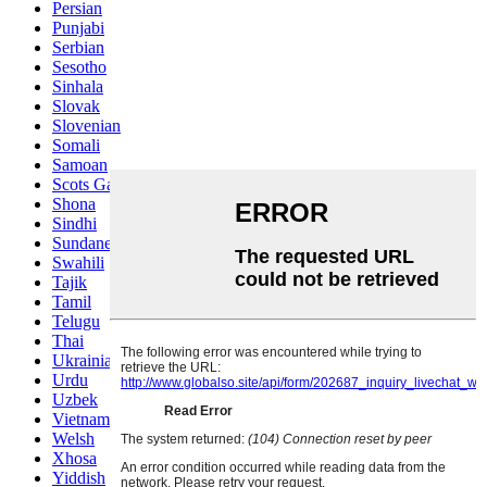
Persian
Punjabi
Serbian
Sesotho
Sinhala
Slovak
Slovenian
Somali
Samoan
Scots Gaelic
Shona
Sindhi
Sundanese
Swahili
Tajik
Tamil
Telugu
Thai
Ukrainian
Urdu
Uzbek
Vietnamese
Welsh
Xhosa
Yiddish