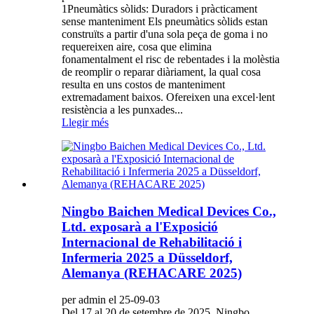
1Pneumàtics sòlids: Duradors i pràcticament
sense manteniment Els pneumàtics sòlids estan
construïts a partir d'una sola peça de goma i no
requereixen aire, cosa que elimina
fonamentalment el risc de rebentades i la molèstia
de reomplir o reparar diàriament, la qual cosa
resulta en uns costos de manteniment
extremadament baixos. Ofereixen una excel·lent
resistència a les punxades...
Llegir més
Ningbo Baichen Medical Devices Co.,
Ltd. exposarà a l'Exposició
Internacional de Rehabilitació i
Infermeria 2025 a Düsseldorf,
Alemanya (REHACARE 2025)
per admin el 25-09-03
Del 17 al 20 de setembre de 2025, Ningbo