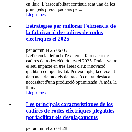
en línia. L'assequibilitat continua sent una de les
principals preocupacions per...
Llegir més
Estratègies per millorar l'eficiència de
la fabricació de cadires de rodes
elèctriques el 2025
per admin el 25-06-05
L'eficiència defineix l'èxit en la fabricació de
cadires de rodes elèctriques el 2025. Podeu veure
el seu impacte en tres àrees clau: innovació,
qualitat i competitivitat. Per exemple, la creixent
demanda de models de tracció central destaca la
necessitat d'una producció optimitzada. A més, la
llum...
Llegir més
Les principals característiques de les
cadires de rodes elèctriques plegables
per facilitar els desplaçaments
per admin el 25-04-28