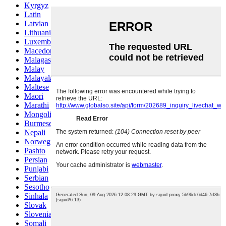
Kyrgyz
Latin
Latvian
Lithuanian
Luxembou..
Macedonian
Malagasy
Malay
Malayalam
Maltese
Maori
Marathi
Mongolian
Burmese
Nepali
Norwegian
Pashto
Persian
Punjabi
Serbian
Sesotho
Sinhala
Slovak
Slovenian
Somali