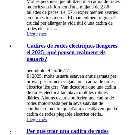
Moltes persones que utilitzen una cadira de rodes
motoritzada informen d'una mitjana de 2,86
fallades de peces, i el 57% experimenten avaries
en només tres mesos. El manteniment regular és
crucial per allargar la vida útil d'una cadira de
rodes elèctrica...
Llegir més
Cadires de rodes elèctriques lleugeres
el 2025: què pensen realment els
usuaris?
per admin el 25-06-17
El 2025, molts usuaris estaven entusiasmats per
provar per primera vegada una cadira de rodes
elèctrica lleugera. Van descobrir que una cadira
de rodes elèctrica facilitava molt les rutines
diàries. Alguns usuaris preferien una cadira de
rodes motoritzada per la seva suavitat de
conducció, mentre que d'altres desitjaven que la
cadira de rodes plegable elèctrica oferís...
Llegir més
Per què triar una cadira de rodes