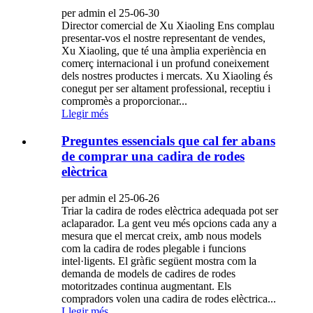
per admin el 25-06-30
Director comercial de Xu Xiaoling Ens complau
presentar-vos el nostre representant de vendes,
Xu Xiaoling, que té una àmplia experiència en
comerç internacional i un profund coneixement
dels nostres productes i mercats. Xu Xiaoling és
conegut per ser altament professional, receptiu i
compromès a proporcionar...
Llegir més
Preguntes essencials que cal fer abans
de comprar una cadira de rodes
elèctrica
per admin el 25-06-26
Triar la cadira de rodes elèctrica adequada pot ser
aclaparador. La gent veu més opcions cada any a
mesura que el mercat creix, amb nous models
com la cadira de rodes plegable i funcions
intel·ligents. El gràfic següent mostra com la
demanda de models de cadires de rodes
motoritzades continua augmentant. Els
compradors volen una cadira de rodes elèctrica...
Llegir més