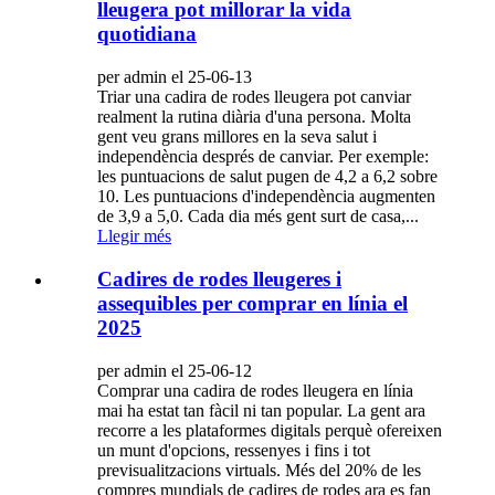
lleugera pot millorar la vida
quotidiana
per admin el 25-06-13
Triar una cadira de rodes lleugera pot canviar
realment la rutina diària d'una persona. Molta
gent veu grans millores en la seva salut i
independència després de canviar. Per exemple:
les puntuacions de salut pugen de 4,2 a 6,2 sobre
10. Les puntuacions d'independència augmenten
de 3,9 a 5,0. Cada dia més gent surt de casa,...
Llegir més
Cadires de rodes lleugeres i
assequibles per comprar en línia el
2025
per admin el 25-06-12
Comprar una cadira de rodes lleugera en línia
mai ha estat tan fàcil ni tan popular. La gent ara
recorre a les plataformes digitals perquè ofereixen
un munt d'opcions, ressenyes i fins i tot
previsualitzacions virtuals. Més del 20% de les
compres mundials de cadires de rodes ara es fan