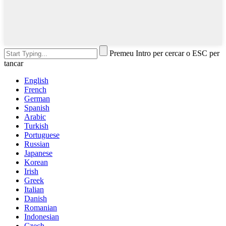
Premeu Intro per cercar o ESC per
tancar
English
French
German
Spanish
Arabic
Turkish
Portuguese
Russian
Japanese
Korean
Irish
Greek
Italian
Danish
Romanian
Indonesian
Czech