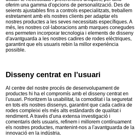
oferim una gamma d'opcions de personalització. Des de
seients ajustables fins a controls especialitzats, treballem
estretament amb els nostres clients per adaptar els
nostres productes a les seves necessitats específiques. A
més, les nostres col·laboracions amb marques conegudes
ens permeten incorporar tecnologia i elements de disseny
d'avantguarda a les nostres cadires de rodes elèctriques,
garantint que els usuaris rebin la millor experiència
possible.
Disseny centrat en l'usuari
Al centre del nostre procés de desenvolupament de
productes hi ha el compromís amb el disseny centrat en
l'usuari. Prioritzem la usabilitat, la comoditat i la seguretat
en tots els nostres dissenys, garantint que cada cadira de
rodes compleixi els més alts estàndards de qualitat i
rendiment. A través d'una extensa investigació i
comentaris dels usuaris, refinem i millorem contínuament
els nostres productes, mantenint-nos a l'avantguarda de la
innovació en la indústria.