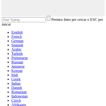
Premeu Intro per cercar o ESC per
tancar
English
French
German
Spanish
Arabic
Turkish
Portuguese
Russian
Japanese
Korean
Irish
Greek
Italian
Danish
Romanian
Indonesian
Czech
Afrikaans