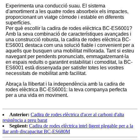
Experimenta una conducció suau. El sistema
d'amortiment a les quatre rodes absorbeix els impactes,
proporcionant un viatge còmode i estable en diferents
superfícies.
Per què escollir la cadira de rodes elèctrica BC-ES6001?
Amb la seva combinació de característiques avançades i
una construcció robusta, la cadira de rodes elèctrica BC-
ES6001 destaca com una solució fiable i convenient per a
aquells que busquen una mobilitat millorada. Tant si esteu
navegant per pendents pronunciats, emmagatzemant-la
en espais reduïts o garantint estabilitat i comoditat, la BC-
ES6001 està dissenyada per satisfer totes les vostres
necessitats de mobilitat amb facilitat.
Abraça la llibertat i la independència amb la cadira de
rodes elèctrica BC-ES6001: la teva companya perfecta
per a una vida en moviment.
Anterior:
Cadira de rodes elèctrica d'acer al carboni d'alta
resistència a preu barat
Següent:
Cadira de rodes elèctrica intel·ligent plegable per a la
llar amb discapacitat BC-ES680M