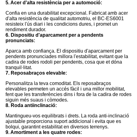
5. Acer d'alta resistència per a automoció:
Confia en una durabilitat excepcional. Fabricat amb acer
d'alta resistència de qualitat automotriu, el BC-ES6001
resisteix l'ús diari i les condicions dures, i promet un
rendiment durador.
6. Dispositiu d'aparcament per a pendents
pronunciats:
Aparca amb confiança. El dispositiu d'aparcament per
pendents pronunciades millora l'estabilitat, evitant que la
cadira de rodes rodoli per pendents, cosa que et dóna
tranquil·litat.
7. Reposabraços elevable:
Personalitza la teva comoditat. Els reposabraços
elevables permeten un accés fàcil i una millor mobilitat,
fent que les transferències dins i fora de la cadira de rodes
siguin més suaus i còmodes.
8. Roda antiinclinació:
Mantingueu-vos equilibrats i drets. La roda anti-inclinació
ajustable proporciona suport addicional i evita que es
bolqui, garantint estabilitat en diversos terrenys.
9. Amortiment a les quatre rodes: