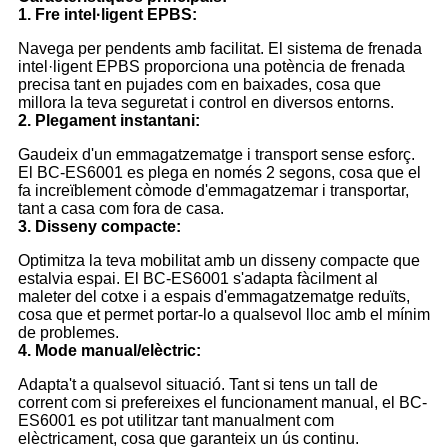
1. Fre intel·ligent EPBS:
Navega per pendents amb facilitat. El sistema de frenada
intel·ligent EPBS proporciona una potència de frenada
precisa tant en pujades com en baixades, cosa que
millora la teva seguretat i control en diversos entorns.
2. Plegament instantani:
Gaudeix d'un emmagatzematge i transport sense esforç.
El BC-ES6001 es plega en només 2 segons, cosa que el
fa increïblement còmode d'emmagatzemar i transportar,
tant a casa com fora de casa.
3. Disseny compacte:
Optimitza la teva mobilitat amb un disseny compacte que
estalvia espai. El BC-ES6001 s'adapta fàcilment al
maleter del cotxe i a espais d'emmagatzematge reduïts,
cosa que et permet portar-lo a qualsevol lloc amb el mínim
de problemes.
4. Mode manual/elèctric:
Adapta't a qualsevol situació. Tant si tens un tall de
corrent com si prefereixes el funcionament manual, el BC-
ES6001 es pot utilitzar tant manualment com
elèctricament, cosa que garanteix un ús continu.