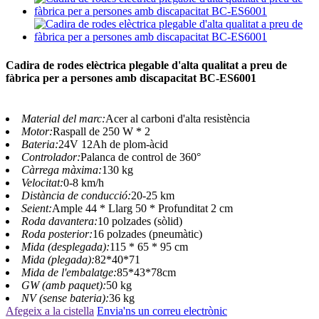
Cadira de rodes elèctrica plegable d'alta qualitat a preu de
fàbrica per a persones amb discapacitat BC-ES6001
Material del marc:
Acer al carboni d'alta resistència
Motor:
Raspall de 250 W * 2
Bateria:
24V 12Ah de plom-àcid
Controlador:
Palanca de control de 360°
Càrrega màxima:
130 kg
Velocitat:
0-8 km/h
Distància de conducció:
20-25 km
Seient:
Ample 44 * Llarg 50 * Profunditat 2 cm
Roda davantera:
10 polzades (sòlid)
Roda posterior:
16 polzades (pneumàtic)
Mida (desplegada):
115 * 65 * 95 cm
Mida (plegada):
82*40*71
Mida de l'embalatge:
85*43*78cm
GW (amb paquet):
50 kg
NV (sense bateria):
36 kg
Afegeix a la cistella
Envia'ns un correu electrònic