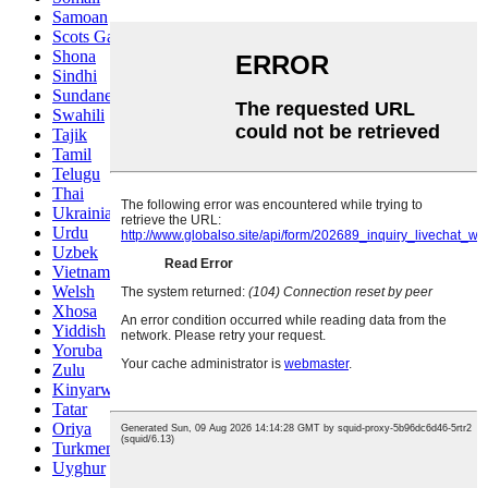
Samoan
Scots Gaelic
Shona
Sindhi
Sundanese
Swahili
Tajik
Tamil
Telugu
Thai
Ukrainian
Urdu
Uzbek
Vietnamese
Welsh
Xhosa
Yiddish
Yoruba
Zulu
Kinyarwanda
Tatar
Oriya
Turkmen
Uyghur